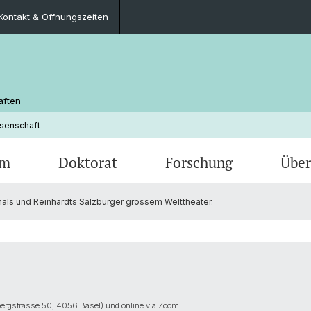
Kontakt & Öffnungszeiten
aften
ssenschaft
um
Doktorat
Forschung
Über
als und Reinhardts Salzburger grossem Welttheater.
haft
Veranstaltungen
Lehrveranstaltungen
Publikationen
Fachgruppe
Germanistische Mediävistik
Offene
Berufs
Perso
Deutsc
(Germa
Merkblätter und Dokumente
Geschichte
FAQ
Kontak
ergstrasse 50, 4056 Basel) und online via Zoom