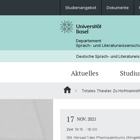
Studienangebot
Dokumente
Departement
Sprach- und Literaturwissensch
Deutsche Sprach- und Literaturwi
Aktuelles
Studi
Totales Theater. Zu Hofmannsth
News
Studienangebot
Forschungsprojekte
Fachbereichsleitung
Neuere deutsche Literaturwissensc
Medienspiegel
Mobilität
Bibliothek
17
NOV. 2021
Zeit:
16:15 - 18:00
Ort:
Hörsaal 1 des Pharmazentrums (Klingelb