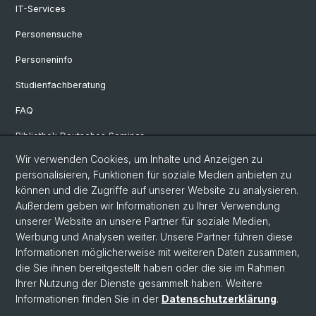
IT-Services
Personensuche
Personeninfo
Studienfachberatung
FAQ
Bibliothek Deutsches Seminar
Wir verwenden Cookies, um Inhalte und Anzeigen zu
Neuere deutsche Literaturwissenschaft
personalisieren, Funktionen für soziale Medien anbieten zu
Germanistische Mediävistik
können und die Zugriffe auf unserer Website zu analysieren.
Außerdem geben wir Informationen zu Ihrer Verwendung
Deutsche Sprachwissenschaft
unserer Website an unsere Partner für soziale Medien,
Werbung und Analysen weiter. Unsere Partner führen diese
Informationen möglicherweise mit weiteren Daten zusammen,
© Universität Basel
die Sie ihnen bereitgestellt haben oder die sie im Rahmen
Ihrer Nutzung der Dienste gesammelt haben. Weitere
Philosophisch-Historische Fakultät
Informationen finden Sie in der
Datenschutzerklärung
.
Sprach- und Literaturwissenschaften