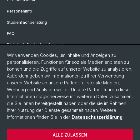
Personeninfo
Studienfachberatung
FAQ
Bibliothek Deutsches Seminar
Wir verwenden Cookies, um Inhalte und Anzeigen zu
Neuere deutsche Literaturwissenschaft
personalisieren, Funktionen für soziale Medien anbieten zu
Germanistische Mediävistik
können und die Zugriffe auf unserer Website zu analysieren.
Außerdem geben wir Informationen zu Ihrer Verwendung
Deutsche Sprachwissenschaft
unserer Website an unsere Partner für soziale Medien,
Werbung und Analysen weiter. Unsere Partner führen diese
Informationen möglicherweise mit weiteren Daten zusammen,
© Universität Basel
die Sie ihnen bereitgestellt haben oder die sie im Rahmen
Ihrer Nutzung der Dienste gesammelt haben. Weitere
Philosophisch-Historische Fakultät
Informationen finden Sie in der
Datenschutzerklärung
.
Sprach- und Literaturwissenschaften
Home
ALLE ZULASSEN
Datenschutzerklärung