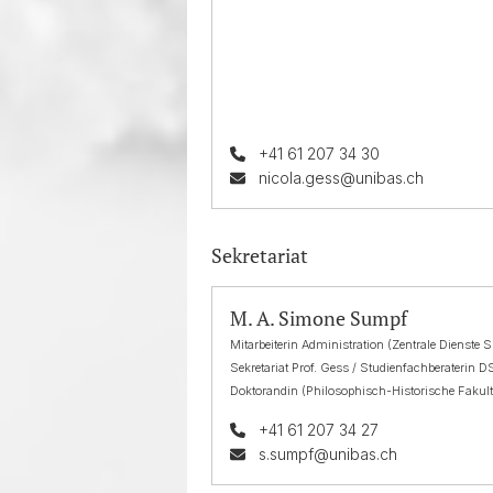
+41 61 207 34 30
nicola.gess@unibas.ch
Sekretariat
M. A. Simone Sumpf
Mitarbeiterin Administration (Zentrale Dienste S
Sekretariat Prof. Gess / Studienfachberaterin 
Doktorandin (Philosophisch-Historische Fakult
+41 61 207 34 27
s.sumpf@unibas.ch