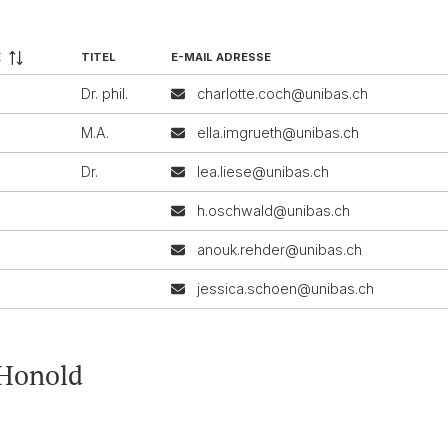
E
TITEL
E-MAIL ADRESSE
e
Dr. phil.
charlotte.coch@unibas.ch
M.A.
ella.imgrueth@unibas.ch
Dr.
lea.liese@unibas.ch
h.oschwald@unibas.ch
anouk.rehder@unibas.ch
jessica.schoen@unibas.ch
 Honold