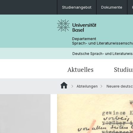
Studienangebot
Dokumente
Departement
Sprach- und Literaturwissensch
Deutsche Sprach- und Literaturwi
Aktuelles
Studi
Abteilungen
Neuere deutsch
News
Studienangebot
Forschungsprojekte
Fachbereichsleitung
Neuere deutsche Literaturwissen
Medienspiegel
Mobilität
Bibliothek