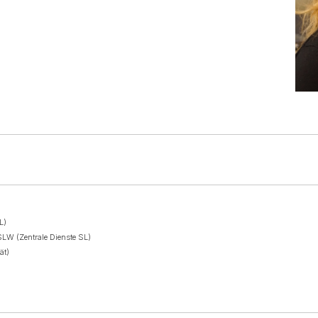
L)
DSLW (Zentrale Dienste SL)
ät)