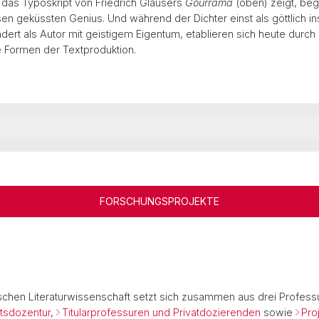
 das Typoskript von Friedrich Glausers
Gourrama
(oben) zeigt, beg
n geküssten Genius. Und während der Dichter einst als göttlich ins
ndert als Autor mit geistigem Eigentum, etablieren sich heute dur
e Formen der Textproduktion.
FORSCHUNGSPROJEKTE
schen Literaturwissenschaft setzt sich zusammen aus drei Profess
ätsdozentur
,
Titularprofessuren und Privatdozierenden
sowie
Pro