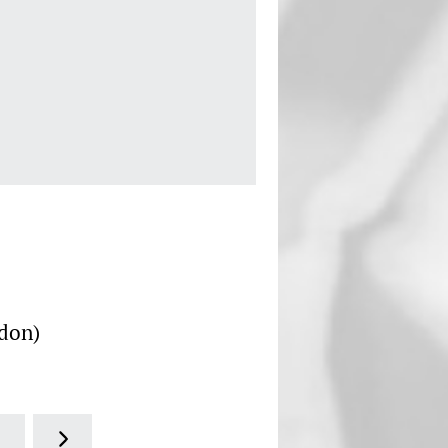
ndon)
4