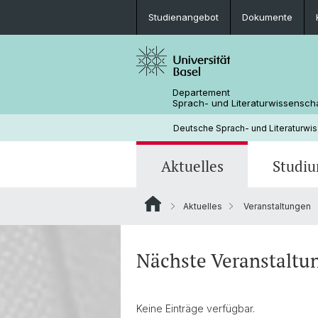
Studienangebot
Dokumente
Departement
Sprach- und Literaturwissensch
Deutsche Sprach- und Literaturwi
Aktuelles
Studi
Aktuelles
Veranstaltungen
News
Studienangebot
Forschungsprojekte
Fachbereichsleitung
Neuere deutsche Literaturwissensc
Medienspiegel
Mobilität
Bibliothek
Nächste Veranstaltu
Keine Einträge verfügbar.