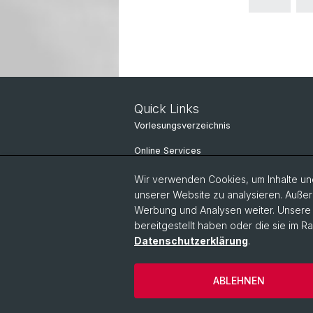
Quick Links
Vorlesungsverzeichnis
Online Services
IT-Services
Wir verwenden Cookies, um Inhalte und
unserer Website zu analysieren. Außer
Personensuche
Werbung und Analysen weiter. Unsere P
bereitgestellt haben oder die sie im 
Personeninfo
Datenschutzerklärung
.
© Universität Basel
Philosophisch-Hi
ABLEHNEN
Impressum
Kontakt
Cook