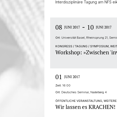
Interdisziplinäre Tagung am NFS e
-
08
10
JUNI 2017
JUNI 2017
Ort:
Universität Basel, Rheinsprung 21, Se
KONGRESS / TAGUNG / SYMPOSIUM, WE
Workshop: »Zwischen 'inve
01
JUNI 2017
Zeit:
16:00
Ort:
Deutsches Seminar, Nadelberg 4
ÖFFENTLICHE VERANSTALTUNG, WEITERE
Wir lassen es KRACHEN!