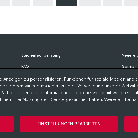
Studienfachberatung
Neuere d
FAQ
Germanis
Bibliothek Deutsches Seminar
Deutsch
 Anzeigen zu personalisieren, Funktionen für soziale Medien anbiet
dem geben wir Informationen zu Ihrer Verwendung unserer Website a
artner führen diese Informationen möglicherweise mit weiteren D
Rahmen Ihrer Nutzung der Dienste gesammelt haben. Weitere Informat
storische Fakultät
Sprach- und Literaturwissenschaften
Home
EINSTELLUNGEN BEARBEITEN
ies