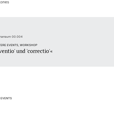
ikones
minarraum 00.004
ITERE EVENTS, WORKSHOP
ntio' und 'correctio'«
 EVENTS