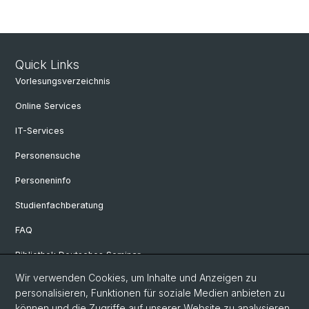
Quick Links
Vorlesungsverzeichnis
Online Services
IT-Services
Personensuche
Personeninfo
Studienfachberatung
FAQ
Bibliothek Deutsches Seminar
Wir verwenden Cookies, um Inhalte und Anzeigen zu
Neuere deutsche Literaturwissenschaft
personalisieren, Funktionen für soziale Medien anbieten zu
Germanistische Mediävistik
können und die Zugriffe auf unserer Website zu analysieren.