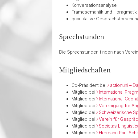
Konversationsanalyse
Framesemantik und -pragmatik
quantitative Gesprächsforschun
Sprechstunden
Die Sprechstunden finden nach Verein
Mitgliedschaften
Co-Präsident bei
actionuni – D
Mitglied bei
International Prag
Mitglied bei
International Cogni
Mitglied bei
Vereinigung für An
Mitglied bei
Schweizerische Sp
Mitglied bei
Verein für Gesprä
Mitglied bei
Societas Linguisti
Mitglied bei
Hermann Paul Schoo