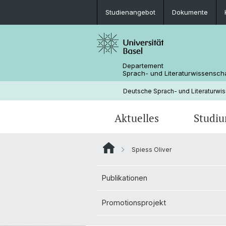
Studienangebot
Dokumente
Departement
Sprach- und Literaturwissensch
Deutsche Sprach- und Literaturwi
Aktuelles
Studi
Spiess Oliver
News
Studienangebot
Forschungsprojekte
Fachbereichsleitung
Neuere deutsche Literaturwissensc
Publikationen
Medienspiegel
Mobilität
Bibliothek
Promotionsprojekt