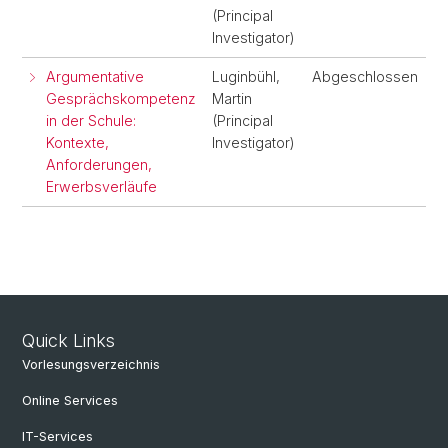
(Principal
Investigator)
Argumentative
Luginbühl,
Abgeschlossen
Gesprächskompetenz
Martin
in der Schule:
(Principal
Kontexte,
Investigator)
Anforderungen,
Erwerbsverläufe
Quick Links
Vorlesungsverzeichnis
Online Services
IT-Services