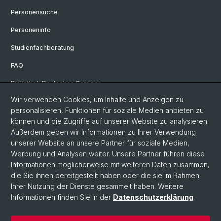
Personensuche
Personeninfo
Studienfachberatung
FAQ
Bibliothek Deutsches Seminar
Wir verwenden Cookies, um Inhalte und Anzeigen zu
Neuere deutsche Literaturwissenschaft
personalisieren, Funktionen für soziale Medien anbieten zu
Germanistische Mediävistik
können und die Zugriffe auf unserer Website zu analysieren.
Außerdem geben wir Informationen zu Ihrer Verwendung
Deutsche Sprachwissenschaft
unserer Website an unsere Partner für soziale Medien,
Werbung und Analysen weiter. Unsere Partner führen diese
Informationen möglicherweise mit weiteren Daten zusammen,
© Universität Basel
die Sie ihnen bereitgestellt haben oder die sie im Rahmen
Ihrer Nutzung der Dienste gesammelt haben. Weitere
Philosophisch-Historische Fakultät
Informationen finden Sie in der
Datenschutzerklärung
.
Sprach- und Literaturwissenschaften
Home