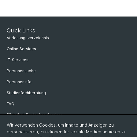
Quick Links
Vorlesungsverzeichnis
Online Services
IT-Services
Personensuche
Personeninfo
Studienfachberatung
FAQ
Bibliothek Deutsches Seminar
Wir verwenden Cookies, um Inhalte und Anzeigen zu
Neuere deutsche Literaturwissenschaft
personalisieren, Funktionen für soziale Medien anbieten zu
Germanistische Mediävistik