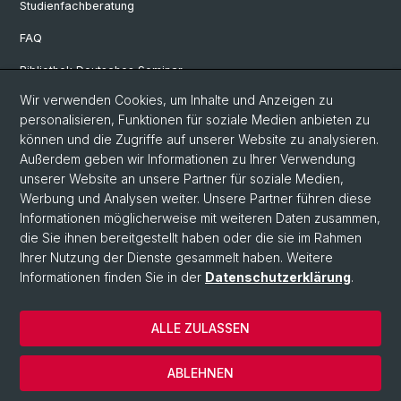
Studienfachberatung
FAQ
Bibliothek Deutsches Seminar
Wir verwenden Cookies, um Inhalte und Anzeigen zu
Neuere deutsche Literaturwissenschaft
personalisieren, Funktionen für soziale Medien anbieten zu
Germanistische Mediävistik
können und die Zugriffe auf unserer Website zu analysieren.
Außerdem geben wir Informationen zu Ihrer Verwendung
Deutsche Sprachwissenschaft
unserer Website an unsere Partner für soziale Medien,
Werbung und Analysen weiter. Unsere Partner führen diese
Informationen möglicherweise mit weiteren Daten zusammen,
© Universität Basel
die Sie ihnen bereitgestellt haben oder die sie im Rahmen
Ihrer Nutzung der Dienste gesammelt haben. Weitere
Philosophisch-Historische Fakultät
Informationen finden Sie in der
Datenschutzerklärung
.
Sprach- und Literaturwissenschaften
Home
ALLE ZULASSEN
Datenschutzerklärung
Impressum
ABLEHNEN
Kontakt