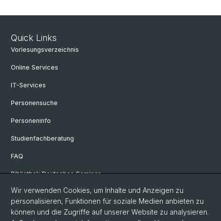
Quick Links
Vorlesungsverzeichnis
Online Services
IT-Services
Personensuche
Personeninfo
Studienfachberatung
FAQ
Bibliothek Deutsches Seminar
Wir verwenden Cookies, um Inhalte und Anzeigen zu
Neuere deutsche Literaturwissenschaft
personalisieren, Funktionen für soziale Medien anbieten zu
Germanistische Mediävistik
können und die Zugriffe auf unserer Website zu analysieren.