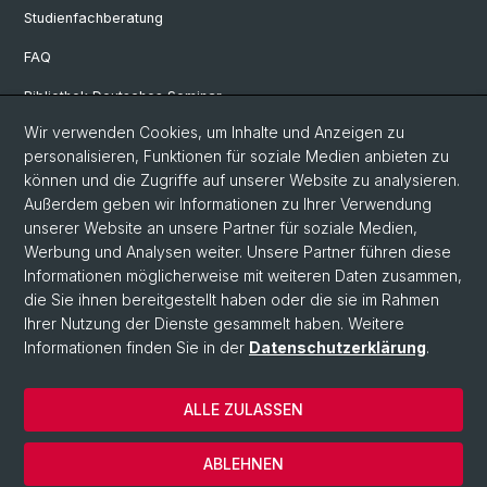
Studienfachberatung
FAQ
Bibliothek Deutsches Seminar
Wir verwenden Cookies, um Inhalte und Anzeigen zu
Neuere deutsche Literaturwissenschaft
personalisieren, Funktionen für soziale Medien anbieten zu
Germanistische Mediävistik
können und die Zugriffe auf unserer Website zu analysieren.
Außerdem geben wir Informationen zu Ihrer Verwendung
Deutsche Sprachwissenschaft
unserer Website an unsere Partner für soziale Medien,
Werbung und Analysen weiter. Unsere Partner führen diese
Informationen möglicherweise mit weiteren Daten zusammen,
© Universität Basel
die Sie ihnen bereitgestellt haben oder die sie im Rahmen
Ihrer Nutzung der Dienste gesammelt haben. Weitere
Philosophisch-Historische Fakultät
Informationen finden Sie in der
Datenschutzerklärung
.
Sprach- und Literaturwissenschaften
Home
ALLE ZULASSEN
Datenschutzerklärung
Impressum
ABLEHNEN
Kontakt