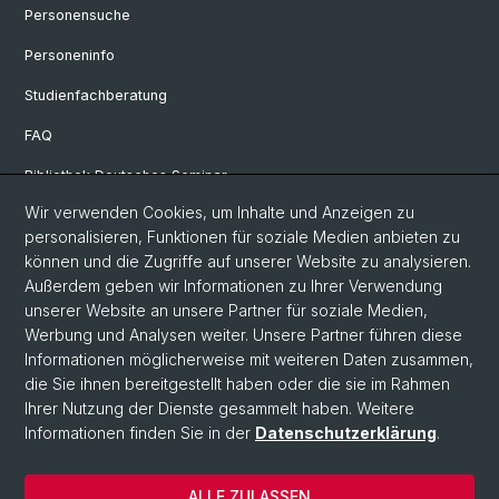
Personensuche
Personeninfo
Studienfachberatung
FAQ
Bibliothek Deutsches Seminar
Wir verwenden Cookies, um Inhalte und Anzeigen zu
Neuere deutsche Literaturwissenschaft
personalisieren, Funktionen für soziale Medien anbieten zu
Germanistische Mediävistik
können und die Zugriffe auf unserer Website zu analysieren.
Außerdem geben wir Informationen zu Ihrer Verwendung
Deutsche Sprachwissenschaft
unserer Website an unsere Partner für soziale Medien,
Werbung und Analysen weiter. Unsere Partner führen diese
Informationen möglicherweise mit weiteren Daten zusammen,
© Universität Basel
die Sie ihnen bereitgestellt haben oder die sie im Rahmen
Ihrer Nutzung der Dienste gesammelt haben. Weitere
Philosophisch-Historische Fakultät
Informationen finden Sie in der
Datenschutzerklärung
.
Sprach- und Literaturwissenschaften
Home
ALLE ZULASSEN