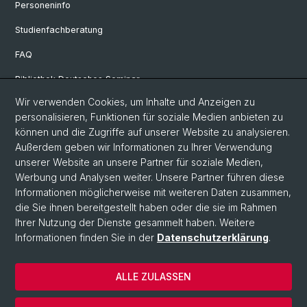
Personeninfo
Studienfachberatung
FAQ
Bibliothek Deutsches Seminar
Wir verwenden Cookies, um Inhalte und Anzeigen zu
Neuere deutsche Literaturwissenschaft
personalisieren, Funktionen für soziale Medien anbieten zu
Germanistische Mediävistik
können und die Zugriffe auf unserer Website zu analysieren.
Außerdem geben wir Informationen zu Ihrer Verwendung
Deutsche Sprachwissenschaft
unserer Website an unsere Partner für soziale Medien,
Werbung und Analysen weiter. Unsere Partner führen diese
Informationen möglicherweise mit weiteren Daten zusammen,
© Universität Basel
die Sie ihnen bereitgestellt haben oder die sie im Rahmen
Ihrer Nutzung der Dienste gesammelt haben. Weitere
Philosophisch-Historische Fakultät
Informationen finden Sie in der
Datenschutzerklärung
.
Sprach- und Literaturwissenschaften
Home
ALLE ZULASSEN
Datenschutzerklärung
Impressum