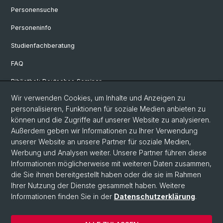
Personensuche
Personeninfo
Studienfachberatung
FAQ
Bibliothek Deutsches Seminar
Wir verwenden Cookies, um Inhalte und Anzeigen zu
Neuere deutsche Literaturwissenschaft
personalisieren, Funktionen für soziale Medien anbieten zu
Germanistische Mediävistik
können und die Zugriffe auf unserer Website zu analysieren.
Außerdem geben wir Informationen zu Ihrer Verwendung
Deutsche Sprachwissenschaft
unserer Website an unsere Partner für soziale Medien,
Werbung und Analysen weiter. Unsere Partner führen diese
Informationen möglicherweise mit weiteren Daten zusammen,
© Universität Basel
die Sie ihnen bereitgestellt haben oder die sie im Rahmen
Ihrer Nutzung der Dienste gesammelt haben. Weitere
Philosophisch-Historische Fakultät
Informationen finden Sie in der
Datenschutzerklärung
.
Sprach- und Literaturwissenschaften
Home