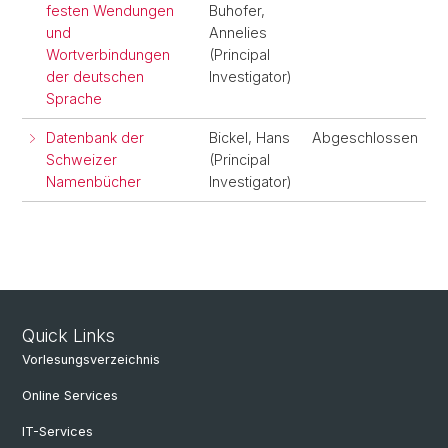
festen Wendungen
Buhofer,
und
Annelies
Wortverbindungen
(Principal
der deutschen
Investigator)
Sprache
Datenbank der
Bickel, Hans
Abgeschlossen
Schweizer
(Principal
Namenbücher
Investigator)
Quick Links
Vorlesungsverzeichnis
Online Services
IT-Services