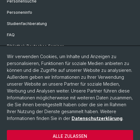
Personensuche
Personeninfo
Studienfachberatung
FAQ
Bibliothek Deutsches Seminar
Wir verwenden Cookies, um Inhalte und Anzeigen zu
Neuere deutsche Literaturwissenschaft
personalisieren, Funktionen für soziale Medien anbieten zu
Germanistische Mediävistik
können und die Zugriffe auf unserer Website zu analysieren.
Außerdem geben wir Informationen zu Ihrer Verwendung
Deutsche Sprachwissenschaft
unserer Website an unsere Partner für soziale Medien,
Werbung und Analysen weiter. Unsere Partner führen diese
Informationen möglicherweise mit weiteren Daten zusammen,
© Universität Basel
die Sie ihnen bereitgestellt haben oder die sie im Rahmen
Ihrer Nutzung der Dienste gesammelt haben. Weitere
Philosophisch-Historische Fakultät
Informationen finden Sie in der
Datenschutzerklärung
.
Sprach- und Literaturwissenschaften
Home
ALLE ZULASSEN
Datenschutzerklärung