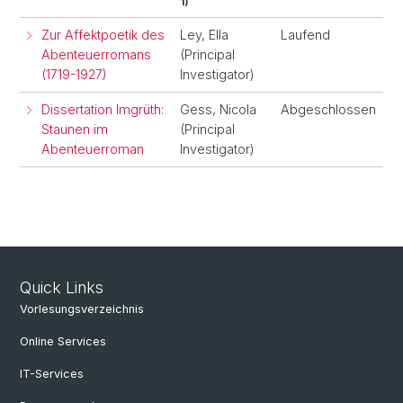
1)
Zur Affektpoetik des
Ley, Ella
Laufend
Abenteuerromans
(Principal
(1719-1927)
Investigator)
Dissertation Imgrüth:
Gess, Nicola
Abgeschlossen
Staunen im
(Principal
Abenteuerroman
Investigator)
Quick Links
Vorlesungsverzeichnis
Online Services
IT-Services