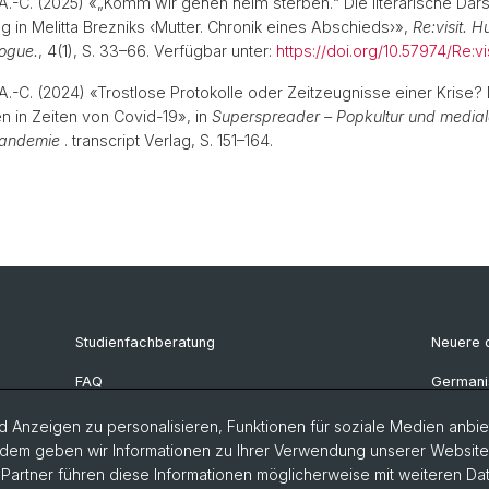
 A.-C. (2025) «„Komm wir gehen heim sterben.“ Die literarische Dars
g in Melitta Brezniks ‹Mutter. Chronik eines Abschieds›»,
Re:visit. 
logue.
, 4(1), S. 33–66. Verfügbar unter:
https://doi.org/10.57974/Re:v
A.-C. (2024) «Trostlose Protokolle oder Zeitzeugnisse einer Krise? 
n in Zeiten von Covid-19», in
Superspreader – Popkultur und medial
Pandemie
. transcript Verlag, S. 151–164.
Studienfachberatung
Neuere d
FAQ
Germanis
Bibliothek Deutsches Seminar
Deutsch
 Anzeigen zu personalisieren, Funktionen für soziale Medien anbiet
dem geben wir Informationen zu Ihrer Verwendung unserer Website a
artner führen diese Informationen möglicherweise mit weiteren D