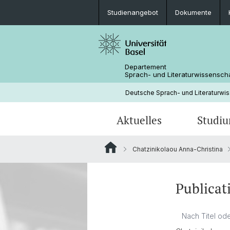
Studienangebot
Dokumente
Departement
Sprach- und Literaturwissensch
Deutsche Sprach- und Literaturwi
Aktuelles
Studi
Chatzinikolaou Anna-Christina
News
Studienangebot
Forschungsprojekte
Fachbereichsleitung
Neuere deutsche Literaturwissensc
Medienspiegel
Mobilität
Bibliothek
Publicat