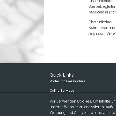
Chatzinikolaou,
Sterbebegleitun
Medicine in Dia
Chatzinikolaou, 
Schreibverfahre
Angesicht der 
Quick Links
Vorlesungsverzeichnis
Online Services
IT-Services
Wir verwenden Cookies, um Inhalte und
unserer Website zu analysieren. Außer
Personensuche
Werbung und Analysen weiter. Unsere P