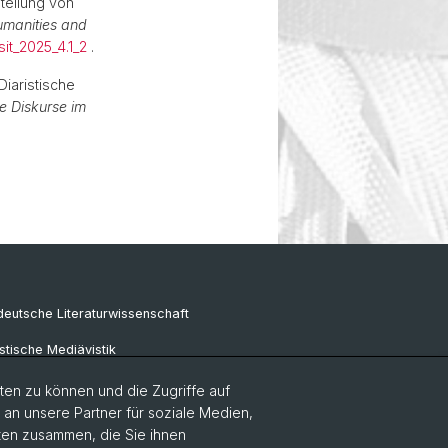
tellung von
Humanities and
isit_2025_4.1_2
.
Diaristische
e Diskurse im
eutsche Literaturwissenschaft
tische Mediävistik
e Sprachwissenschaft
en zu können und die Zugriffe auf
n unsere Partner für soziale Medien,
aten zusammen, die Sie ihnen