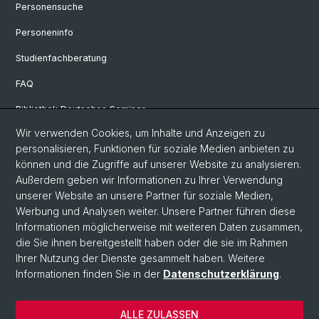
Personensuche
Personeninfo
Studienfachberatung
FAQ
Bibliothek Deutsches Seminar
Wir verwenden Cookies, um Inhalte und Anzeigen zu
Neuere deutsche Literaturwissenschaft
personalisieren, Funktionen für soziale Medien anbieten zu
Germanistische Mediävistik
können und die Zugriffe auf unserer Website zu analysieren.
Außerdem geben wir Informationen zu Ihrer Verwendung
Deutsche Sprachwissenschaft
unserer Website an unsere Partner für soziale Medien,
Werbung und Analysen weiter. Unsere Partner führen diese
Informationen möglicherweise mit weiteren Daten zusammen,
© Universität Basel
die Sie ihnen bereitgestellt haben oder die sie im Rahmen
Ihrer Nutzung der Dienste gesammelt haben. Weitere
Philosophisch-Historische Fakultät
Informationen finden Sie in der
Datenschutzerklärung
.
Sprach- und Literaturwissenschaften
Home
ALLE ZULASSEN