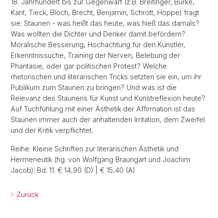
18. Jahrhundert bis zur Gegenwart (z.B. Breitinger, Burke,
Kant, Tieck, Bloch, Brecht, Benjamin, Schrott, Hoppe) fragt
sie: Staunen - was heißt das heute, was hieß das damals?
Was wollten die Dichter und Denker damit befördern?
Moralische Besserung, Hochachtung für den Künstler,
Erkenntnissuche, Training der Nerven, Belebung der
Phantasie, oder gar politischen Protest? Welche
rhetorischen und literarischen Tricks setzten sie ein, um ihr
Publikum zum Staunen zu bringen? Und was ist die
Relevanz des Staunens für Kunst und Kunstreflexion heute?
Auf Tuchfühlung mit einer Ästhetik der Affirmation ist das
Staunen immer auch der anhaltenden Irritation, dem Zweifel
und der Kritik verpflichtet.
Reihe: Kleine Schriften zur literarischen Ästhetik und
Hermeneutik (hg. von Wolfgang Braungart und Joachim
Jacob); Bd. 11. € 14,90 (D) | € 15,40 (A)
Zurück