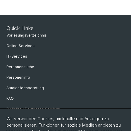
Quick Links
Vorlesungsverzeichnis
Online Services
IT-Services
Personensuche
Personeninfo
Studienfachberatung
FAQ
Bibliothek Deutsches Seminar
Wir verwenden Cookies, um Inhalte und Anzeigen zu
Neuere deutsche Literaturwissenschaft
personalisieren, Funktionen für soziale Medien anbieten zu
Germanistische Mediävistik