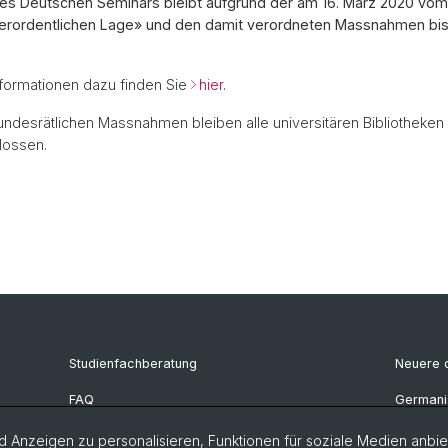
 des Deutschen Seminars bleibt aufgrund der am 16. März 2020 vo
serordentlichen Lage» und den damit verordneten Massnahmen bis
Informationen dazu finden Sie
hier
.
ndesrätlichen Massnahmen bleiben alle universitären Bibliotheken 
lossen.
Studienfachberatung
Neuere d
FAQ
Germanis
Bibliothek Deutsches Seminar
Deutsch
 Anzeigen zu personalisieren, Funktionen für soziale Medien anbiet