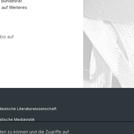
m Bundesrat
 auf Weiteres
bis auf
eutsche Literaturwissenschaft
tische Mediävistik
e Sprachwissenschaft
en zu können und die Zugriffe auf