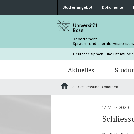
Studienangebot
Dokumente
Departement
Sprach- und Literaturwissensch
Deutsche Sprach- und Literaturwi
Aktuelles
Studi
Schliessung Bibliothek
News
Studienangebot
Forschungsprojekte
Fachbereichsleitung
Neuere deutsche Literaturwissensc
Medienspiegel
Mobilität
Bibliothek
17. März 2020
Schliess