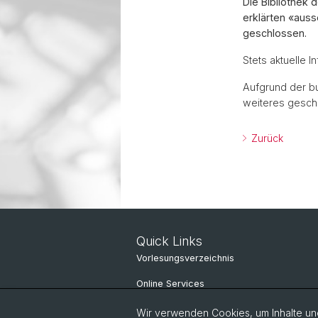
Die Bibliothek
erklärten «aus
geschlossen.
Stets aktuelle 
Aufgrund der bu
weiteres gesch
Zurück
Quick Links
Vorlesungsverzeichnis
Online Services
IT-Services
Wir verwenden Cookies, um Inhalte und