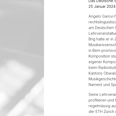
Das Deutsche Se
25 Januar 2024 
Angelo Garovi h
rechtslinguistis
am Deutschen Se
Lehrveranstalt
Brig hatte er i
Musikwissenscha
in Bern promovi
Komposition stu
eigener Komposi
beim Radiostudi
Kantons Obwald
Musikgeschicht
Namen) und Spr
Seine Lehrveran
profitieren und 
regelmässig auc
der ETH Zürich 