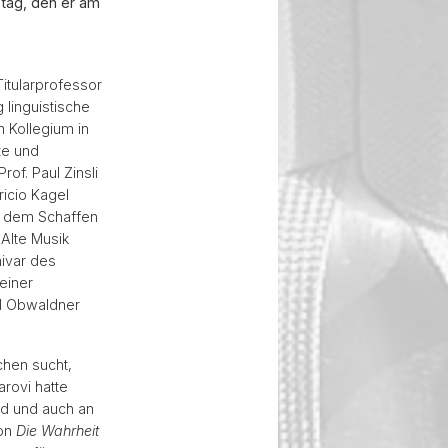
stag, den er am
Titularprofessor
 linguistische
 Kollegium in
te und
of. Paul Zinsli
ricio Kagel
nd dem Schaffen
Alte Musik
hivar des
einer
nd Obwaldner
chen sucht,
arovi hatte
ld und auch an
ion
Die Wahrheit