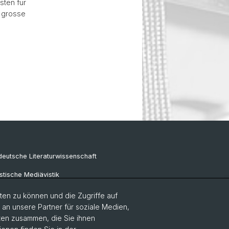
ten für
s grosse
eutsche Literaturwissenschaft
tische Mediävistik
e Sprachwissenschaft
en zu können und die Zugriffe auf
n unsere Partner für soziale Medien,
aten zusammen, die Sie ihnen