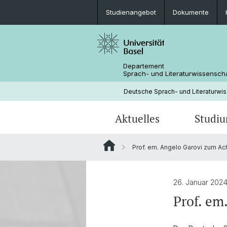
Studienangebot
Dokumente
Departement
Sprach- und Literaturwissensch
Deutsche Sprach- und Literaturwi
Aktuelles
Studi
Prof. em. Angelo Garovi zum Ac
News
Studienangebot
Forschungsprojekte
Fachbereichsleitung
Neuere deutsche Literaturwissensc
Medienspiegel
Mobilität
Bibliothek
26. Januar 202
Prof. em