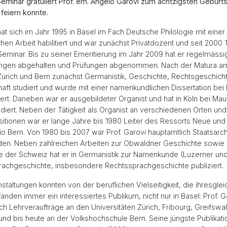
minar gratuliert Prof. em. Angelo Garovi zum achtzigsten Geburt
feiern konnte.
at sich im Jahr 1995 in Basel im Fach Deutsche Philologie mit einer
chen Arbeit habilitiert und war zunächst Privatdozent und seit 2000 
minar. Bis zu seiner Emeritierung im Jahr 2009 hat er regelmässig
ungen abgehalten und Prüfungen abgenommen. Nach der Matura am
n Zürich und Bern zunächst Germanistik, Geschichte, Rechtsgeschich
ft studiert und wurde mit einer namenkundlichen Dissertation bei Pr
ert. Daneben war er ausgebildeter Organist und hat in Köln bei Mau
diert. Neben der Tätigkeit als Organist an verschiedenen Orten u
tionen war er lange Jahre bis 1980 Leiter des Ressorts Neue und 
o Bern. Von 1980 bis 2007 war Prof. Garovi hauptamtlich Staatsarc
en. Neben zahlreichen Arbeiten zur Obwaldner Geschichte sowie 
e der Schweiz hat er in Germanistik zur Namenkunde (Luzerner u
achgeschichte, insbesondere Rechtssprachgeschichte publiziert.
staltungen konnten von der beruflichen Vielseitigkeit, die ihresglei
fanden immer ein interessiertes Publikum, nicht nur in Basel: Prof. G
h Lehrveraufträge an den Universitäten Zürich, Fribourg, Greifswa
und bis heute an der Volkshochschule Bern. Seine jüngste Publikat