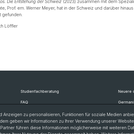
os. Die Entstehung der Schweiz
(2023) zusammen mit dem Spezialis
e, Prof. em. Werner Meyer, hat in der Schweiz und darüber hinau
 gefunden.
ch Löffler
Studienfachberatung
Neuere d
FAQ
Germanis
Bibliothek Deutsches Seminar
Deutsch
 Anzeigen zu personalisieren, Funktionen für soziale Medien anbiet
dem geben wir Informationen zu Ihrer Verwendung unserer Website a
artner führen diese Informationen möglicherweise mit weiteren D