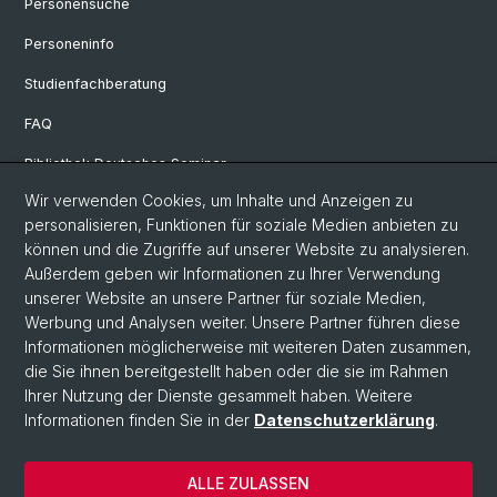
Personensuche
Personeninfo
Studienfachberatung
FAQ
Bibliothek Deutsches Seminar
Wir verwenden Cookies, um Inhalte und Anzeigen zu
Neuere deutsche Literaturwissenschaft
personalisieren, Funktionen für soziale Medien anbieten zu
Germanistische Mediävistik
können und die Zugriffe auf unserer Website zu analysieren.
Außerdem geben wir Informationen zu Ihrer Verwendung
Deutsche Sprachwissenschaft
unserer Website an unsere Partner für soziale Medien,
Werbung und Analysen weiter. Unsere Partner führen diese
Informationen möglicherweise mit weiteren Daten zusammen,
© Universität Basel
die Sie ihnen bereitgestellt haben oder die sie im Rahmen
Ihrer Nutzung der Dienste gesammelt haben. Weitere
Philosophisch-Historische Fakultät
Informationen finden Sie in der
Datenschutzerklärung
.
Sprach- und Literaturwissenschaften
Home
ALLE ZULASSEN
Datenschutzerklärung