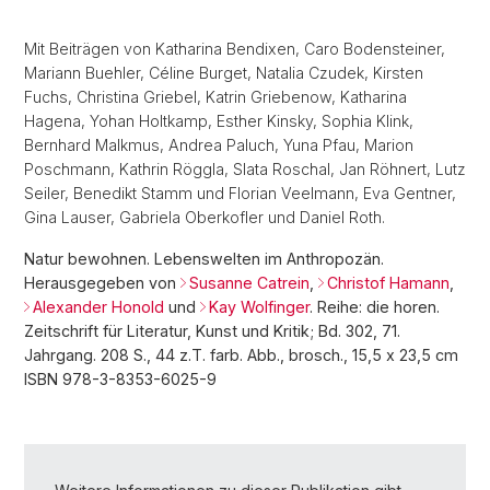
Mit Beiträgen von Katharina Bendixen, Caro Bodensteiner,
Mariann Buehler, Céline Burget, Natalia Czudek, Kirsten
Fuchs, Christina Griebel, Katrin Griebenow, Katharina
Hagena, Yohan Holtkamp, Esther Kinsky, Sophia Klink,
Bernhard Malkmus, Andrea Paluch, Yuna Pfau, Marion
Poschmann, Kathrin Röggla, Slata Roschal, Jan Röhnert, Lutz
Seiler, Benedikt Stamm und Florian Veelmann, Eva Gentner,
Gina Lauser, Gabriela Oberkofler und Daniel Roth.
Natur bewohnen. Lebenswelten im Anthropozän.
Herausgegeben von
Susanne Catrein
,
Christof Hamann
,
Alexander Honold
und
Kay Wolfinger
. Reihe: die horen.
Zeitschrift für Literatur, Kunst und Kritik; Bd. 302, 71.
Jahrgang. 208 S., 44 z.T. farb. Abb., brosch., 15,5 x 23,5 cm
ISBN 978-3-8353-6025-9