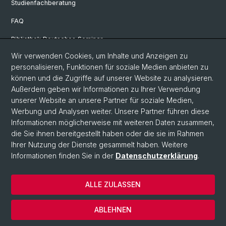
Studienfachberatung
FAQ
Bibliothek Deutsches Seminar
Wir verwenden Cookies, um Inhalte und Anzeigen zu
Neuere deutsche Literaturwissenschaft
personalisieren, Funktionen für soziale Medien anbieten zu
Germanistische Mediävistik
können und die Zugriffe auf unserer Website zu analysieren.
Außerdem geben wir Informationen zu Ihrer Verwendung
Deutsche Sprachwissenschaft
unserer Website an unsere Partner für soziale Medien,
Werbung und Analysen weiter. Unsere Partner führen diese
Informationen möglicherweise mit weiteren Daten zusammen,
© Universität Basel
die Sie ihnen bereitgestellt haben oder die sie im Rahmen
Ihrer Nutzung der Dienste gesammelt haben. Weitere
Philosophisch-Historische Fakultät
Informationen finden Sie in der
Datenschutzerklärung
.
Sprach- und Literaturwissenschaften
Home
ALLE ZULASSEN
Datenschutzerklärung
Impressum
ABLEHNEN
Kontakt