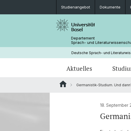
Studienangebot
Dokumente
Departement
Sprach- und Literaturwissensch
Deutsche Sprach- und Literaturwi
Aktuelles
Studi
Germanistik-Studium. Und dann
News
Studienangebot
Forschungsprojekte
Fachbereichsleitung
Neuere deutsche Literaturwissensc
Medienspiegel
Mobilität
Bibliothek
18. September
Germani