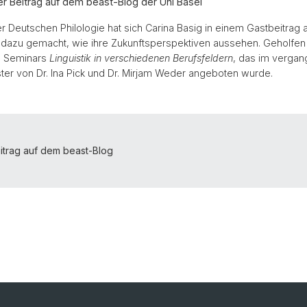
er Beitrag auf dem beast-Blog der Uni Basel
er Deutschen Philologie hat sich Carina Basig in einem Gastbeitrag
dazu gemacht, wie ihre Zukunftsperspektiven aussehen. Geholfen h
s Seminars
Linguistik in verschiedenen Berufsfeldern
, das im verga
er von Dr. Ina Pick und Dr. Mirjam Weder angeboten wurde.
itrag auf dem beast-Blog