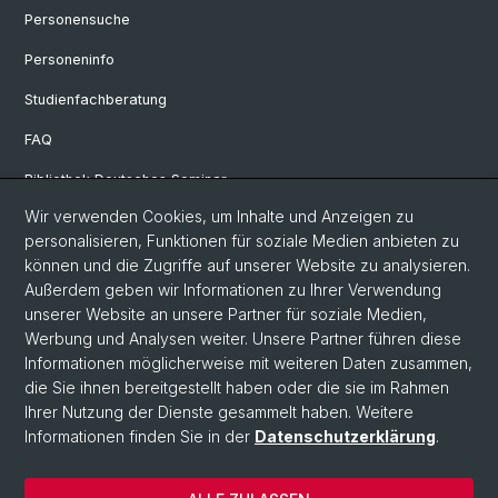
Personensuche
Personeninfo
Studienfachberatung
FAQ
Bibliothek Deutsches Seminar
Wir verwenden Cookies, um Inhalte und Anzeigen zu
Neuere deutsche Literaturwissenschaft
personalisieren, Funktionen für soziale Medien anbieten zu
Germanistische Mediävistik
können und die Zugriffe auf unserer Website zu analysieren.
Außerdem geben wir Informationen zu Ihrer Verwendung
Deutsche Sprachwissenschaft
unserer Website an unsere Partner für soziale Medien,
Werbung und Analysen weiter. Unsere Partner führen diese
Informationen möglicherweise mit weiteren Daten zusammen,
© Universität Basel
die Sie ihnen bereitgestellt haben oder die sie im Rahmen
Ihrer Nutzung der Dienste gesammelt haben. Weitere
Philosophisch-Historische Fakultät
Informationen finden Sie in der
Datenschutzerklärung
.
Sprach- und Literaturwissenschaften
Home