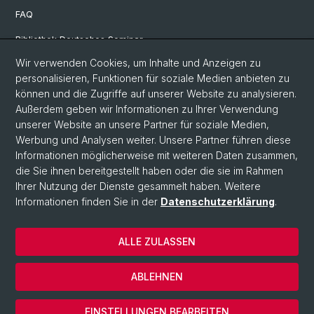
FAQ
Bibliothek Deutsches Seminar
Wir verwenden Cookies, um Inhalte und Anzeigen zu
Neuere deutsche Literaturwissenschaft
personalisieren, Funktionen für soziale Medien anbieten zu
Germanistische Mediävistik
können und die Zugriffe auf unserer Website zu analysieren.
Außerdem geben wir Informationen zu Ihrer Verwendung
Deutsche Sprachwissenschaft
unserer Website an unsere Partner für soziale Medien,
Werbung und Analysen weiter. Unsere Partner führen diese
Informationen möglicherweise mit weiteren Daten zusammen,
© Universität Basel
die Sie ihnen bereitgestellt haben oder die sie im Rahmen
Ihrer Nutzung der Dienste gesammelt haben. Weitere
Philosophisch-Historische Fakultät
Informationen finden Sie in der
Datenschutzerklärung
.
Sprach- und Literaturwissenschaften
Home
ALLE ZULASSEN
Datenschutzerklärung
Impressum
ABLEHNEN
Kontakt
Cookies
EINSTELLUNGEN BEARBEITEN