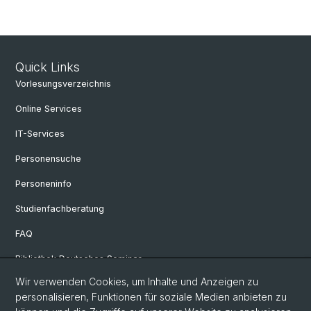
Quick Links
Vorlesungsverzeichnis
Online Services
IT-Services
Personensuche
Personeninfo
Studienfachberatung
FAQ
Bibliothek Deutsches Seminar
Wir verwenden Cookies, um Inhalte und Anzeigen zu
Neuere deutsche Literaturwissenschaft
personalisieren, Funktionen für soziale Medien anbieten zu
Germanistische Mediävistik