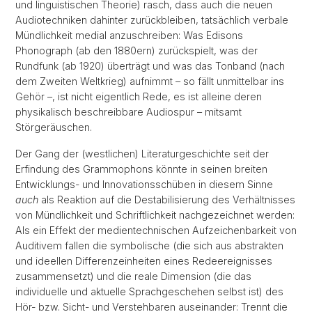
und linguistischen Theorie) rasch, dass auch die neuen
Audiotechniken dahinter zurückbleiben, tatsächlich verbale
Mündlichkeit medial anzuschreiben: Was Edisons
Phonograph (ab den 1880ern) zurückspielt, was der
Rundfunk (ab 1920) überträgt und was das Tonband (nach
dem Zweiten Weltkrieg) aufnimmt – so fällt unmittelbar ins
Gehör –, ist nicht eigentlich Rede, es ist alleine deren
physikalisch beschreibbare Audiospur – mitsamt
Störgeräuschen.
Der Gang der (westlichen) Literaturgeschichte seit der
Erfindung des Grammophons könnte in seinen breiten
Entwicklungs- und Innovationsschüben in diesem Sinne
auch
als Reaktion auf die Destabilisierung des Verhältnisses
von Mündlichkeit und Schriftlichkeit nachgezeichnet werden:
Als ein Effekt der medientechnischen Aufzeichenbarkeit von
Auditivem fallen die symbolische (die sich aus abstrakten
und ideellen Differenzeinheiten eines Redeereignisses
zusammensetzt) und die reale Dimension (die das
individuelle und aktuelle Sprachgeschehen selbst ist) des
Hör- bzw. Sicht- und Verstehbaren auseinander: Trennt die