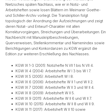
Nietzsches späten Nachlass, wie er in Notiz- und
Arbeitsheften sowie losen Blättern im Weimarer Goethe-
und Schiller-Archiv vorliegt. Die Transkription folgt
topologisch der Anordnung der Aufzeichnungen und zeigt
deren Notat- und Entwurf-Charakter mit allen
Korrekturvorgängen, Streichungen und Überarbeitungen. Ein
Nachbericht mit Manuskriptbeschreibungen,
Querverweisen, Stellenkommentar und Namenindex sowie
Berichtigungen und Konkordanzen zu KGW ergänzt die
Edition zur weiteren Erschließung des Nachlasses.
KGW IX 1-3 (2001): Notizhefte N VII 1 bis N VII 4.
KGW IX 4 (2004): Arbeitshefte W I 3 bis W I 7.
KGW IX 5 (2005): Arbeitsheft W I 8.
KGW IX 6 (2006): Arbeitshefte W II 1 und W II 2.
KGW IX 7 (2008): Arbeitshefte W II 3 und W II 4.
KGW IX 8 (2009): Arbeitsheft W II 5.
KGW IX 9 (2011): Arbeitshefte W II 6 und W II 7.
KGW IX 10 (2015): Arbeitshefte W II 8 und W II 9.
KGW IX 11 (2017): Arbeitsheft W II 10 sowie