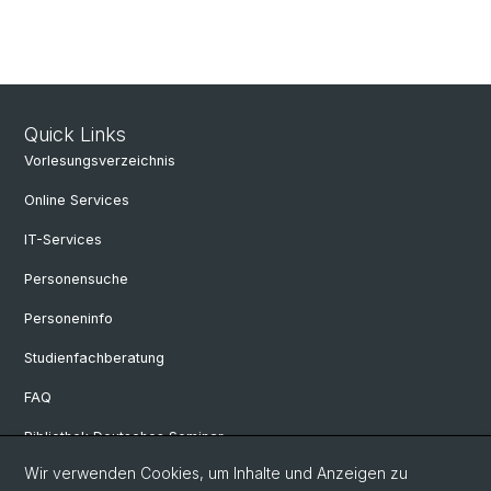
Quick Links
Vorlesungsverzeichnis
Online Services
IT-Services
Personensuche
Personeninfo
Studienfachberatung
FAQ
Bibliothek Deutsches Seminar
Wir verwenden Cookies, um Inhalte und Anzeigen zu
Neuere deutsche Literaturwissenschaft