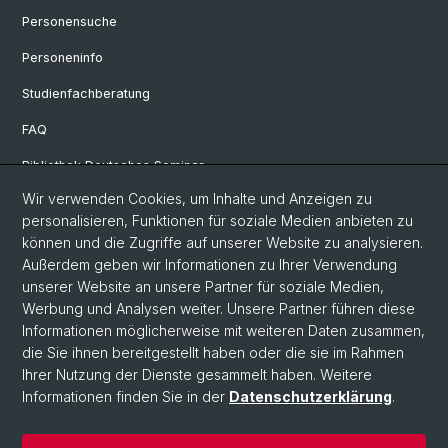
Personensuche
Personeninfo
Studienfachberatung
FAQ
Bibliothek Deutsches Seminar
Wir verwenden Cookies, um Inhalte und Anzeigen zu
Neuere deutsche Literaturwissenschaft
personalisieren, Funktionen für soziale Medien anbieten zu
Germanistische Mediävistik
können und die Zugriffe auf unserer Website zu analysieren.
Außerdem geben wir Informationen zu Ihrer Verwendung
Deutsche Sprachwissenschaft
unserer Website an unsere Partner für soziale Medien,
Werbung und Analysen weiter. Unsere Partner führen diese
Informationen möglicherweise mit weiteren Daten zusammen,
© Universität Basel
die Sie ihnen bereitgestellt haben oder die sie im Rahmen
Ihrer Nutzung der Dienste gesammelt haben. Weitere
Philosophisch-Historische Fakultät
Informationen finden Sie in der
Datenschutzerklärung
.
Sprach- und Literaturwissenschaften
Home