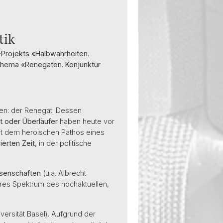
tik
-Projekts «Halbwahrheiten.
m Thema «Renegaten. Konjunktur
ren: der Renegat. Dessen
it oder Überläufer
haben heute vor
it dem heroischen Pathos eines
sierten Zeit
, in der politische
ssenschaften
(u.a. Albrecht
näres Spektrum des hochaktuellen,
versität Basel). Aufgrund der