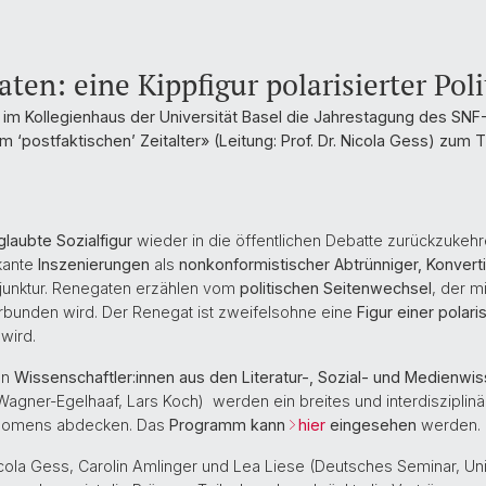
en: eine Kippfigur polarisierter Poli
t im Kollegienhaus der Universität Basel die Jahrestagung des SNF
 im ‘postfaktischen’ Zeitalter» (Leitung: Prof. Dr. Nicola Gess) zu
laubte Sozialfigur
wieder in die öffentlichen Debatte zurückzukeh
kante
Inszenierungen
als
nonkonformistischer
Abtrünniger, Konvert
njunktur. Renegaten erzählen vom
politischen Seitenwechsel
, der m
rbunden wird. Der Renegat ist zweifelsohne eine
Figur einer polari
wird.
en
Wissenschaftler:innen aus den Literatur-, Sozial- und Medienwi
 Wagner-Egelhaaf, Lars Koch) werden ein breites und interdiszipli
änomens abdecken. Das
Programm kann
hier
eingesehen
werden.
cola Gess, Carolin Amlinger und Lea Liese (Deutsches Seminar, Uni