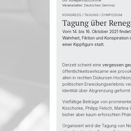
Ort:
Kollegienhaus/online
Veranstalter:
Deutsches Seminar
KONGRESS / TAGUNG / SYMPOSIUM
Tagung über Renegat
Vom 14. bis 16. Oktober 2021 finde
Wahrheit, Fiktion und Konspiration
einer Kippfigur» statt.
Derzeit scheint eine
vergessen geg
öffentlichkeitswirksame wie provo
allen in rechten Diskursen Hochko
politischen Erweckungserlebnis ve
Identität über Abgrenzung geformt 
Vielfältige Beiträge von prominent
Koschorke, Philipp Felsch, Martina
bisher aber kaum erforschten Ph
Organisiert wird die Tagung von Ni