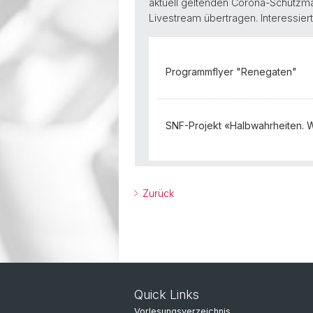
aktuell geltenden Corona-Schutzma
Livestream übertragen. Interessier
Programmflyer "Renegaten"
SNF-Projekt «Halbwahrheiten. Wah
Zurück
Quick Links
Vorlesungsverzeichnis