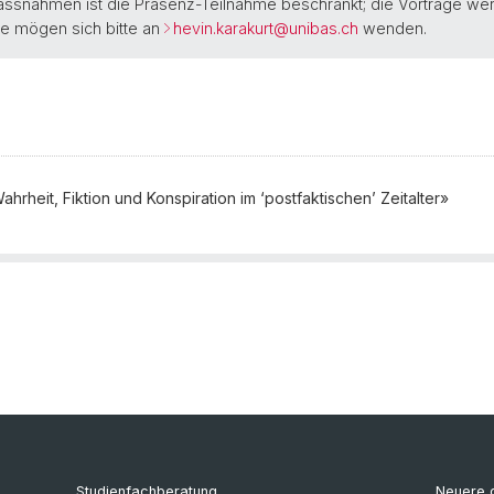
ssnahmen ist die Präsenz-Teilnahme beschränkt; die Vorträge werd
te mögen sich bitte an
hevin.karakurt@
unibas.ch
wenden.
rheit, Fiktion und Konspiration im ‘postfaktischen’ Zeitalter»
Studienfachberatung
Neuere d