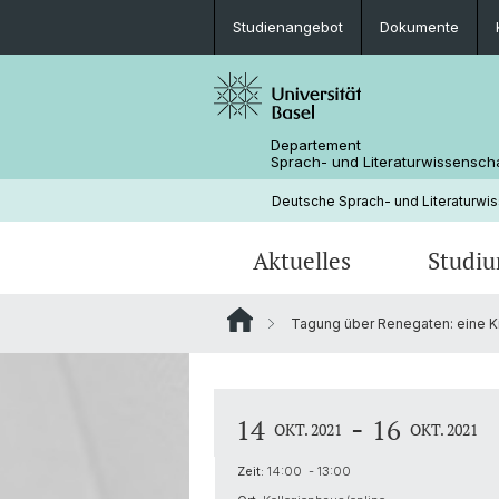
Studienangebot
Dokumente
Departement
Sprach- und Literaturwissensch
Deutsche Sprach- und Literaturwi
Aktuelles
Studi
Tagung über Renegaten: eine Kipp
News
Studienangebot
Forschungsprojekte
Fachbereichsleitung
Neuere deutsche Literaturwissensc
Medienspiegel
Mobilität
Bibliothek
-
14
16
OKT. 2021
OKT. 2021
Zeit:
14:00 - 13:00