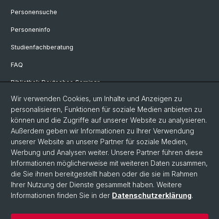
Personensuche
Personeninfo
Studienfachberatung
FAQ
Bibliothek Deutsches Seminar
Wir verwenden Cookies, um Inhalte und Anzeigen zu
Neuere deutsche Literaturwissenschaft
personalisieren, Funktionen für soziale Medien anbieten zu
Germanistische Mediävistik
können und die Zugriffe auf unserer Website zu analysieren.
Außerdem geben wir Informationen zu Ihrer Verwendung
Deutsche Sprachwissenschaft
unserer Website an unsere Partner für soziale Medien,
Werbung und Analysen weiter. Unsere Partner führen diese
Informationen möglicherweise mit weiteren Daten zusammen,
© Universität Basel
die Sie ihnen bereitgestellt haben oder die sie im Rahmen
Ihrer Nutzung der Dienste gesammelt haben. Weitere
Philosophisch-Historische Fakultät
Informationen finden Sie in der
Datenschutzerklärung
.
Sprach- und Literaturwissenschaften
Home