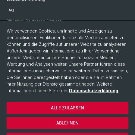
FAQ
Bibliothek Deutsches Seminar
Wir verwenden Cookies, um Inhalte und Anzeigen zu
Neuere deutsche Literaturwissenschaft
personalisieren, Funktionen für soziale Medien anbieten zu
Germanistische Mediävistik
können und die Zugriffe auf unserer Website zu analysieren.
Außerdem geben wir Informationen zu Ihrer Verwendung
Deutsche Sprachwissenschaft
unserer Website an unsere Partner für soziale Medien,
Werbung und Analysen weiter. Unsere Partner führen diese
Informationen möglicherweise mit weiteren Daten zusammen,
© Universität Basel
die Sie ihnen bereitgestellt haben oder die sie im Rahmen
Ihrer Nutzung der Dienste gesammelt haben. Weitere
Philosophisch-Historische Fakultät
Informationen finden Sie in der
Datenschutzerklärung
.
Sprach- und Literaturwissenschaften
Home
ALLE ZULASSEN
Datenschutzerklärung
Impressum
ABLEHNEN
Kontakt