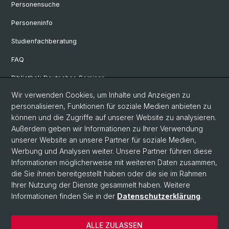
Personensuche
Personeninfo
Studienfachberatung
FAQ
Bibliothek Deutsches Seminar
Wir verwenden Cookies, um Inhalte und Anzeigen zu
Neuere deutsche Literaturwissenschaft
personalisieren, Funktionen für soziale Medien anbieten zu
Germanistische Mediävistik
können und die Zugriffe auf unserer Website zu analysieren.
Außerdem geben wir Informationen zu Ihrer Verwendung
Deutsche Sprachwissenschaft
unserer Website an unsere Partner für soziale Medien,
Werbung und Analysen weiter. Unsere Partner führen diese
Informationen möglicherweise mit weiteren Daten zusammen,
© Universität Basel
die Sie ihnen bereitgestellt haben oder die sie im Rahmen
Ihrer Nutzung der Dienste gesammelt haben. Weitere
Philosophisch-Historische Fakultät
Informationen finden Sie in der
Datenschutzerklärung
.
Sprach- und Literaturwissenschaften
Home
ALLE ZULASSEN