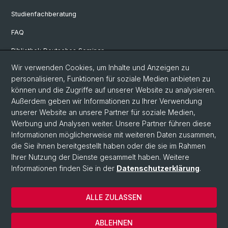
Studienfachberatung
FAQ
Bibliothek Deutsches Seminar
Wir verwenden Cookies, um Inhalte und Anzeigen zu
Neuere deutsche Literaturwissenschaft
personalisieren, Funktionen für soziale Medien anbieten zu
Germanistische Mediävistik
können und die Zugriffe auf unserer Website zu analysieren.
Außerdem geben wir Informationen zu Ihrer Verwendung
Deutsche Sprachwissenschaft
unserer Website an unsere Partner für soziale Medien,
Werbung und Analysen weiter. Unsere Partner führen diese
Informationen möglicherweise mit weiteren Daten zusammen,
© Universität Basel
die Sie ihnen bereitgestellt haben oder die sie im Rahmen
Ihrer Nutzung der Dienste gesammelt haben. Weitere
Philosophisch-Historische Fakultät
Informationen finden Sie in der
Datenschutzerklärung
.
Sprach- und Literaturwissenschaften
Home
ALLE ZULASSEN
Datenschutzerklärung
Impressum
ABLEHNEN