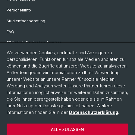
Personeninfo
Studienfachberatung
FAQ
Bibliothek Deutsches Seminar
Wir verwenden Cookies, um Inhalte und Anzeigen zu
Neuere deutsche Literaturwissenschaft
personalisieren, Funktionen für soziale Medien anbieten zu
Germanistische Mediävistik
können und die Zugriffe auf unserer Website zu analysieren.
Außerdem geben wir Informationen zu Ihrer Verwendung
Deutsche Sprachwissenschaft
unserer Website an unsere Partner für soziale Medien,
Werbung und Analysen weiter. Unsere Partner führen diese
Informationen möglicherweise mit weiteren Daten zusammen,
© Universität Basel
die Sie ihnen bereitgestellt haben oder die sie im Rahmen
Ihrer Nutzung der Dienste gesammelt haben. Weitere
Philosophisch-Historische Fakultät
Informationen finden Sie in der
Datenschutzerklärung
.
Sprach- und Literaturwissenschaften
Home
ALLE ZULASSEN
Datenschutzerklärung