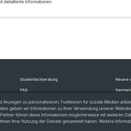
 detaillierte Informationen.
Studienfachberatung
Neuere d
FAQ
Germanis
Bibliothek Deutsches Seminar
Deutsch
 Anzeigen zu personalisieren, Funktionen für soziale Medien anbiet
dem geben wir Informationen zu Ihrer Verwendung unserer Website a
artner führen diese Informationen möglicherweise mit weiteren D
Rahmen Ihrer Nutzung der Dienste gesammelt haben. Weitere Informat