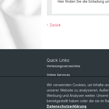
Hier finden Sie die Einladung und
Zurück
Quick Links
Vorlesungsverzeichnis
Online Services
IT-Services
Wir verwenden Cookies, um Inhalte und
unserer Website zu analysieren. Außer
Personensuche
Werbung und Analysen weiter. Unsere P
bereitgestellt haben oder die sie im 
Personeninfo
Datenschutzerklärung
.