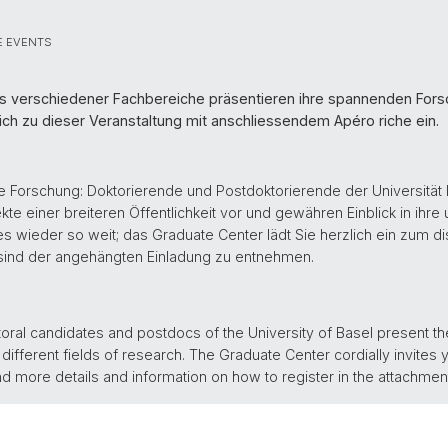
E EVENTS
s verschiedener Fachbereiche präsentieren ihre spannenden Forsc
ich zu dieser Veranstaltung mit anschliessendem Apéro riche ein.
ie Forschung: Doktorierende und Postdoktorierende der Universität
te einer breiteren Öffentlichkeit vor und gewähren Einblick in ihre
es wieder so weit; das Graduate Center lädt Sie herzlich ein zum di
sind der angehängten Einladung zu entnehmen.
ctoral candidates and postdocs of the University of Basel present th
r different fields of research. The Graduate Center cordially invites
ind more details and information on how to register in the attachmen