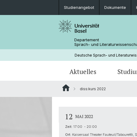
Studienangebot
Dokumente
Departement
Sprach- und Literaturwissensch
Deutsche Sprach- und Literaturwi
Aktuelles
Studi
diss:kurs 2022
News
Studienangebot
Forschungsprojekte
Fachbereichsleitung
Neuere deutsche Literaturwissensc
Medienspiegel
Mobilität
Bibliothek
12
MAI 2022
Zeit:
17:00 - 20:00
Ort:
Kaisersaal Theater Fauteuil/Tabourettli, 