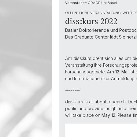
Veranstalter:
GRACE Uni Basel
ÖFFENTLICHE VERANSTALTUNG, WEITER
diss:kurs 2022
Basler Doktorierende und Postdoc
Das Graduate Center lädt Sie herzl
Am diss:kurs dreht sich alles um d
Veranstaltung ihre Forschungsprojek
Forschungsgebiete. Am
12. Mai
ist 
und Informationen zur Anmeldung 
--------
diss:kurs is all about research: Do
public and provide insight into thei
will take place on
May 12
. Please f