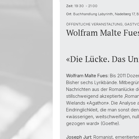
Zeit:
19:30 - 21:00
Ort:
Buchhandlung Labyrinth, Nadelberg 17, B
ÖFFENTLICHE VERANSTALTUNG, GASTVO
Wolfram Malte Fues
«Die Lücke. Das Uni
Wolfram Malte Fues:
Bis 2011 Dozen
Bisher sechs Lyrikbände. Mitbegründ
Nachrichten aus der Romanlücke der
stillschweigend akzeptierte ‚Roma
Wielands «Agathon». Die Analyse 
Eindringlichkleit, die man sonst d
«wässerigen, weitschweifigen, nul
gezogen ward» (Goethe).
Joseph Jurt:
Romanist, emeritierter