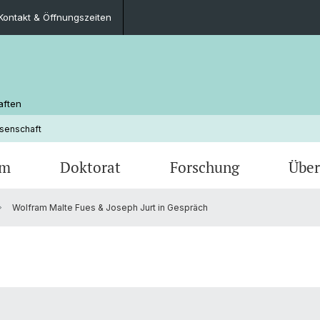
Kontakt & Öffnungszeiten
aften
ssenschaft
um
Doktorat
Forschung
Über
Wolfram Malte Fues & Joseph Jurt in Gespräch
haft
Veranstaltungen
Lehrveranstaltungen
Publikationen
Fachgruppe
Germanistische Mediävistik
Offene
Berufs
Perso
Deutsc
(Germa
Merkblätter und Dokumente
Geschichte
FAQ
Kontak