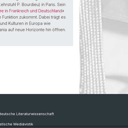
rstuhl P. Bourdieu) in Paris. Sein
äre in Frankreich und Deutschland
»
ale Funktion zukommt. Dabei trägt es
und Kulturen in Europa wie
nia auf neue Horizonte hin öffnen.
eutsche Literaturwissenschaft
tische Mediävistik