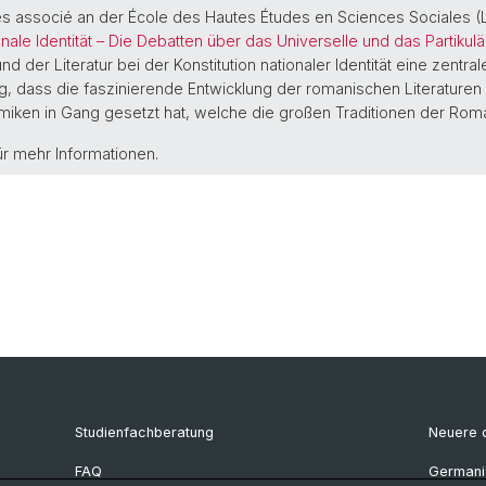
es associé an der École des Hautes Études en Sciences Sociales (Leh
onale Identität – Die Debatten über das Universelle und das Partikul
d der Literatur bei der Konstitution nationaler Identität eine zentr
g, dass die faszinierende Entwicklung der romanischen Literaturen 
iken in Gang gesetzt hat, welche die großen Traditionen der Roma
r mehr Informationen.
Studienfachberatung
Neuere d
FAQ
Germanis