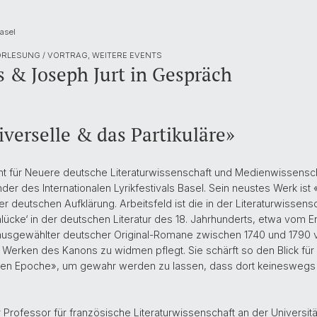
asel
RLESUNG / VORTRAG, WEITERE EVENTS
 & Joseph Jurt in Gespräch
verselle & das Partikuläre»
t für Neuere deutsche Literaturwissenschaft und Medienwissenscha
er des Internationalen Lyrikfestivals Basel. Sein neustes Werk ist 
 deutschen Aufklärung. Arbeitsfeld ist die in der Literaturwissens
nlücke‘ in der deutschen Literatur des 18. Jahrhunderts, etwa vom
ausgewählter deutscher Original-Romane zwischen 1740 und 1790 v
en Werken des Kanons zu widmen pflegt. Sie schärft so den Blick fü
len Epoche», um gewahr werden zu lassen, dass dort keineswegs «
 Professor für französische Literaturwissenschaft an der Universit