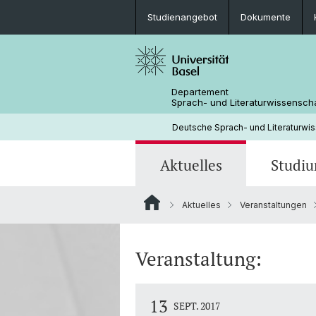
Studienangebot
Dokumente
Departement
Sprach- und Literaturwissensch
Deutsche Sprach- und Literaturwi
Aktuelles
Studi
Aktuelles
Veranstaltungen
News
Studienangebot
Forschungsprojekte
Fachbereichsleitung
Neuere deutsche Literaturwissensc
Medienspiegel
Mobilität
Bibliothek
Veranstaltung:
13
SEPT. 2017