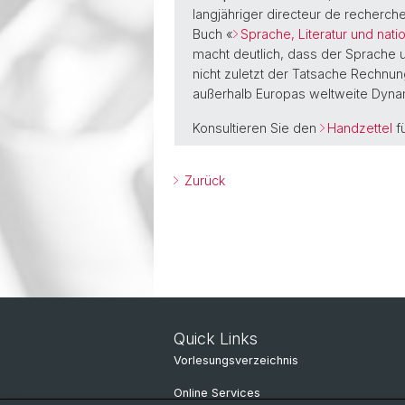
langjähriger directeur de recherch
Buch «
Sprache, Literatur und nati
macht deutlich, dass der Sprache un
nicht zuletzt der Tatsache Rechnun
außerhalb Europas weltweite Dynam
Konsultieren Sie den
Handzettel
fü
Zurück
Quick Links
Vorlesungsverzeichnis
Online Services