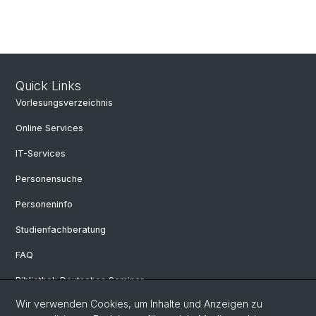
Quick Links
Vorlesungsverzeichnis
Online Services
IT-Services
Personensuche
Personeninfo
Studienfachberatung
FAQ
Bibliothek Deutsches Seminar
Wir verwenden Cookies, um Inhalte und Anzeigen zu
Neuere deutsche Literaturwissenschaft