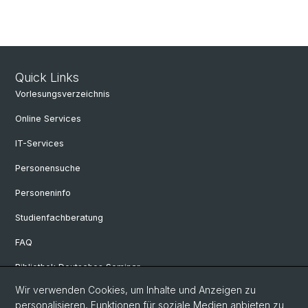
Quick Links
Vorlesungsverzeichnis
Online Services
IT-Services
Personensuche
Personeninfo
Studienfachberatung
FAQ
Bibliothek Deutsches Seminar
Wir verwenden Cookies, um Inhalte und Anzeigen zu
Neuere deutsche Literaturwissenschaft
personalisieren, Funktionen für soziale Medien anbieten zu