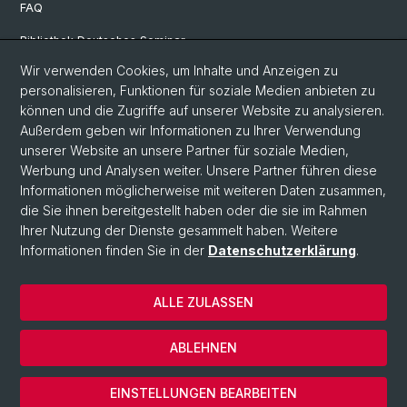
FAQ
Bibliothek Deutsches Seminar
Wir verwenden Cookies, um Inhalte und Anzeigen zu
Neuere deutsche Literaturwissenschaft
personalisieren, Funktionen für soziale Medien anbieten zu
Germanistische Mediävistik
können und die Zugriffe auf unserer Website zu analysieren.
Außerdem geben wir Informationen zu Ihrer Verwendung
Deutsche Sprachwissenschaft
unserer Website an unsere Partner für soziale Medien,
Werbung und Analysen weiter. Unsere Partner führen diese
Informationen möglicherweise mit weiteren Daten zusammen,
© Universität Basel
die Sie ihnen bereitgestellt haben oder die sie im Rahmen
Ihrer Nutzung der Dienste gesammelt haben. Weitere
Philosophisch-Historische Fakultät
Informationen finden Sie in der
Datenschutzerklärung
.
Sprach- und Literaturwissenschaften
Home
ALLE ZULASSEN
Datenschutzerklärung
Impressum
ABLEHNEN
Kontakt
Cookies
EINSTELLUNGEN BEARBEITEN