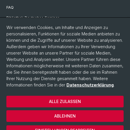
FAQ
Bibliothek Deutsches Seminar
Wir verwenden Cookies, um Inhalte und Anzeigen zu
Neuere deutsche Literaturwissenschaft
personalisieren, Funktionen für soziale Medien anbieten zu
Germanistische Mediävistik
können und die Zugriffe auf unserer Website zu analysieren.
Außerdem geben wir Informationen zu Ihrer Verwendung
Deutsche Sprachwissenschaft
unserer Website an unsere Partner für soziale Medien,
Werbung und Analysen weiter. Unsere Partner führen diese
Informationen möglicherweise mit weiteren Daten zusammen,
© Universität Basel
die Sie ihnen bereitgestellt haben oder die sie im Rahmen
Ihrer Nutzung der Dienste gesammelt haben. Weitere
Philosophisch-Historische Fakultät
Informationen finden Sie in der
Datenschutzerklärung
.
Sprach- und Literaturwissenschaften
Home
ALLE ZULASSEN
Datenschutzerklärung
Impressum
ABLEHNEN
Kontakt
Cookies