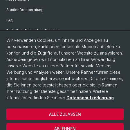
Studienfachberatung
FAQ
Bibliothek Deutsches Seminar
Wir verwenden Cookies, um Inhalte und Anzeigen zu
Neuere deutsche Literaturwissenschaft
personalisieren, Funktionen für soziale Medien anbieten zu
Germanistische Mediävistik
können und die Zugriffe auf unserer Website zu analysieren.
Außerdem geben wir Informationen zu Ihrer Verwendung
Deutsche Sprachwissenschaft
unserer Website an unsere Partner für soziale Medien,
Werbung und Analysen weiter. Unsere Partner führen diese
Informationen möglicherweise mit weiteren Daten zusammen,
© Universität Basel
die Sie ihnen bereitgestellt haben oder die sie im Rahmen
Ihrer Nutzung der Dienste gesammelt haben. Weitere
Philosophisch-Historische Fakultät
Informationen finden Sie in der
Datenschutzerklärung
.
Sprach- und Literaturwissenschaften
Home
ALLE ZULASSEN
Datenschutzerklärung
Impressum
ABLEHNEN